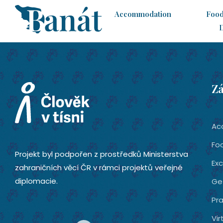
Accommodation
Food
Zá
Ac
Fo
Projekt byl podpořen z prostředků Ministerstva
Exc
zahraničních věcí ČR v rámci projektů veřejné
diplomacie.
Ge
Pra
Vir