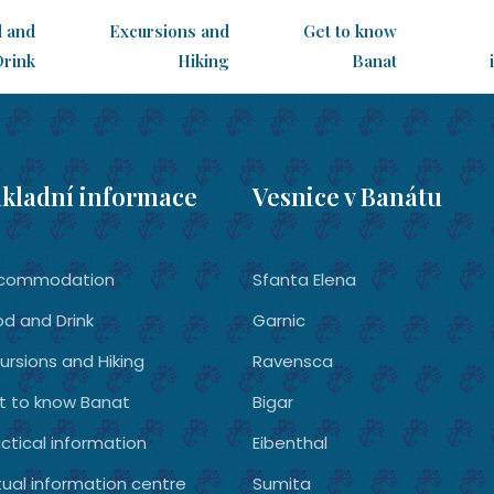
 and
Excursions and
Get to know
Drink
Hiking
Banat
kladní informace
Vesnice v Banátu
commodation
Sfanta Elena
od and Drink
Garnic
ursions and Hiking
Ravensca
t to know Banat
Bigar
ctical information
Eibenthal
tual information centre
Sumita