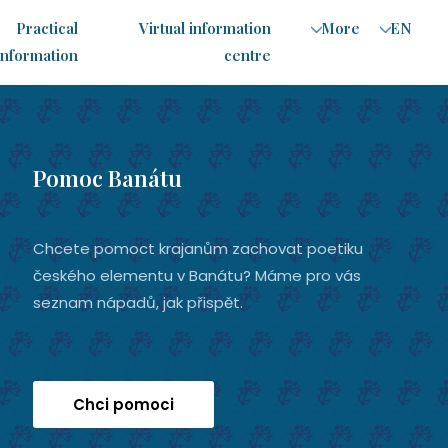
Practical
Virtual information
More
EN
information
centre
CZ
EN
RO
Pomoc Banátu
Chcete pomoct krajanům zachovat poetiku
českého elementu v Banátu? Máme pro vás
seznam nápadů, jak přispět.
Chci pomoci