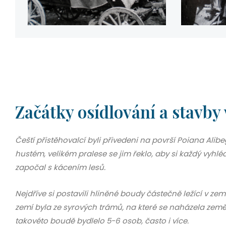
Začátky osídlování a stavby 
Čeští přistěhovalcí byli přivedeni na površí Poiana Alibe
hustém, velikém pralese se jim řeklo, aby si každý vyhl
započal s kácením lesů.
Nejdříve si postavili hliněné boudy částečně ležící v zem
zemí byla ze syrových trámů, na které se naházela země
takovéto boudě bydlelo 5-6 osob, často i více.