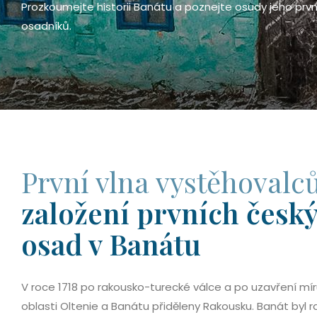
Prozkoumejte historii Banátu a poznejte osudy jeho prv
osadníků.
První vlna vystěhovalc
založení prvních česk
osad v Banátu
V roce 1718 po rakousko-turecké válce a po uzavření mír
oblasti Oltenie a Banátu přiděleny Rakousku. Banát byl r