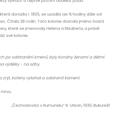
pařezy vyvrátit a teprve potom obdělat půdu.
která dorazila r. 1825, se usadila asi ¾ hodiny dále od
ec. Čítala 28 rodin. Tato kolonie dostala jméno Svatá
ery, které se jmenovaly Helena a Elisabeta, a právě
áč své kolonie.
ch po odstranění kmenů byly konány ženami a dětmi.
na výdělky - na sáhy.
 zrýt, kořeny vytahat a odstranit kamení.
 mrvu.
„Čechoslováci v Rumunsku” R. Urban, 1930, Bukurešť