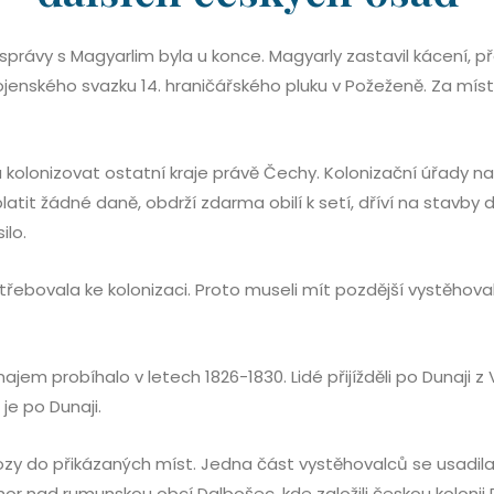
právy s Magyarlim byla u konce. Magyarly zastavil kácení, př
vojenského svazku 14. hraničářského pluku v Požeženě. Za mís
olonizovat ostatní kraje právě Čechy. Kolonizační úřady nab
tit žádné daně, obdrží zdarma obilí k setí, dříví na stavby 
ilo.
ebovala ke kolonizaci. Proto museli mít pozdější vystěhovalci 
m probíhalo v letech 1826-1830. Lidé přijížděli po Dunaji z
 je po Dunaji.
ozy do přikázaných míst. Jedna část vystěhovalců se usadil
or nad rumunskou obcí Dalbošec, kde založili českou kolonii Ro