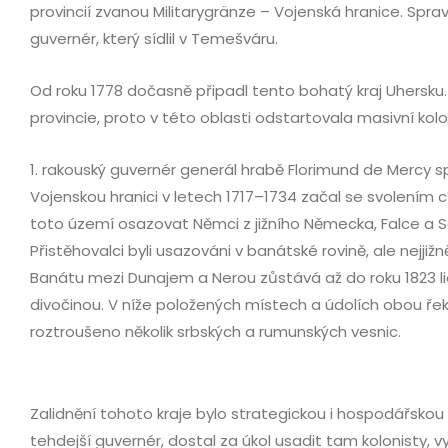
provincií zvanou Militarygränze – Vojenská hranice. Sprav
guvernér, který sídlil v Temešváru.
Od roku 1778 dočasně připadl tento bohatý kraj Uhersku. 
provincie, proto v této oblasti odstartovala masivní kol
1. rakouský guvernér generál hrabě Florimund de Mercy sp
Vojenskou hranici v letech 1717–1734 začal se svolením cí
toto území osazovat Němci z jižního Německa, Falce a S
Přistěhovalci byli usazováni v banátské rovině, ale nejjiž
Banátu mezi Dunajem a Nerou zůstává až do roku 1823 
divočinou. V níže položených místech a údolích obou řek
roztroušeno několik srbských a rumunských vesnic.
Zalidnění tohoto kraje bylo strategickou i hospodářskou 
tehdejší guvernér, dostal za úkol usadit tam kolonisty, 