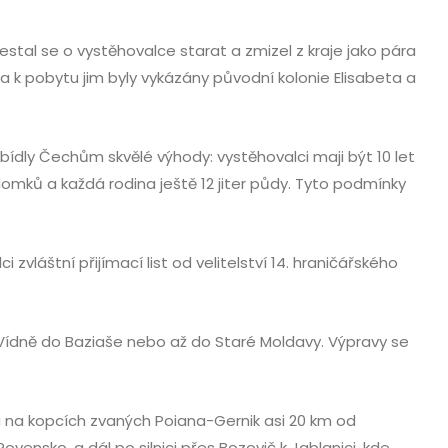
estal se o vystěhovalce starat a zmizel z kraje jako pára
ta k pobytu jim byly vykázány původní kolonie Elisabeta a
ídly Čechům skvělé výhody: vystěhovalci maji být 10 let
domků a každá rodina ještě 12 jiter půdy. Tyto podmínky
zvláštní přijímací list od velitelství 14. hraničářského
 Vídně do Baziaše nebo až do Staré Moldavy. Výpravy se
a na kopcích zvaných Poiana-Gernik asi 20 km od
vensko, a dál po silnici přes Bozovič k Jablanici, kde