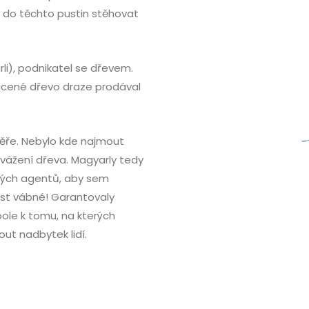
e do těchto pustin stěhovat
rli), podnikatel se dřevem.
kácené dřevo draze prodával
věře. Nebylo kde najmout
yvážení dřeva. Magyarly tedy
ených agentů, aby sem
dost vábné! Garantovaly
pole k tomu, na kterých
t nadbytek lidí.