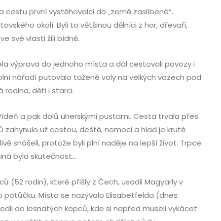
na cestu první vystěhovalci do „země zaslíbené“.
ovského okolí. Byli to většinou dělníci z hor, dřevaři,
 ve své vlasti žili bídně.
ela výprava do jednoho místa a dál cestovali povozy i
lní nářadí putovalo tažené voly na velkých vozech pod
rodina, děti i starci.
Vídeň a pak dolů uherskými pustami. Cesta trvala přes
zahynulo už cestou, deště, nemoci a hlad je krutě
ivě snášeli, protože byli plní naděje na lepší život. Trpce
 jiná byla skutečnost…
ů (52 rodin), které přišly z Čech, usadil Magyarly v
 potůčku. Místo se nazývalo Elisabetfelda (dnes
edli do lesnatých kopců, kde si napřed museli vykácet