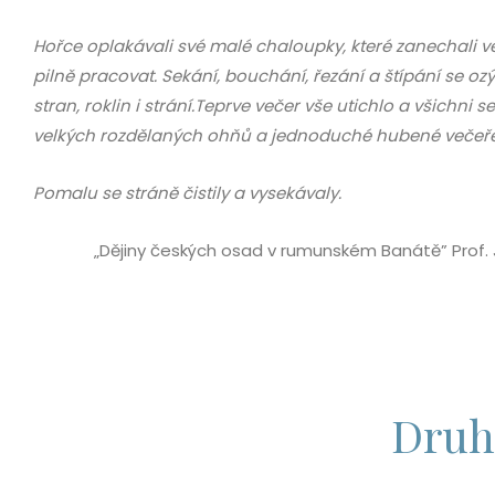
Hořce oplakávali své malé chaloupky, které zanechali ve 
pilně pracovat. Sekání, bouchání, řezání a štípání se oz
stran, roklin i strání.Teprve večer vše utichlo a všichni s
velkých rozdělaných ohňů a jednoduché hubené večeře
Pomalu se stráně čistily a vysekávaly.
„Dějiny českých osad v rumunském Banátě” Prof. J
Druh