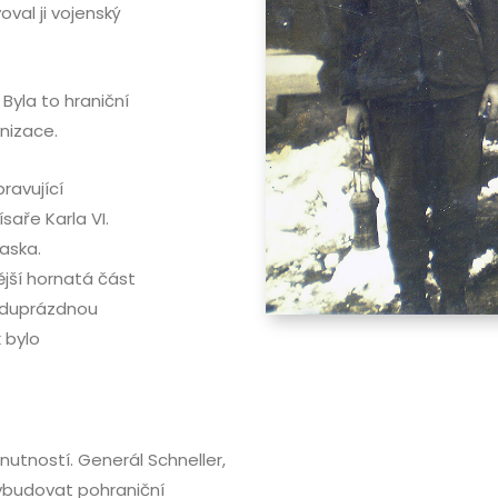
oval ji vojenský
Byla to hraniční
onizace.
ravující
saře Karla VI.
aska.
nější hornatá část
liduprázdnou
 bylo
nutností. Generál Schneller,
vybudovat pohraniční