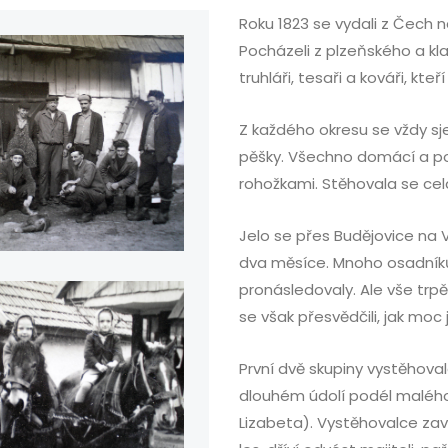
Roku 1823 se vydali z Čech 
Pocházeli z plzeňského a klat
truhláři, tesaři a kováři, kteří
Z každého okresu se vždy sj
pěšky. Všechno domácí a po
rohožkami. Stěhovala se celá 
Jelo se přes Budějovice na 
dva měsíce. Mnoho osadníků 
pronásledovaly. Ale vše trpěl
se však přesvědčili, jak moc
První dvě skupiny vystěhovalc
dlouhém údolí podél malého
Lizabeta). Vystěhovalce zav