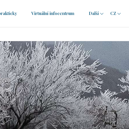
prakticky
Virtuální infocentrum
Další
CZ
CZ
EN
RO