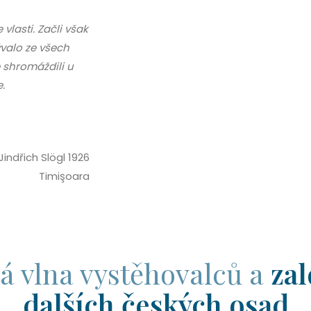
vlasti. Začli však
ývalo ze všech
e shromáždili u
.
indřich Slögl 1926
Timişoara
á vlna vystěhovalců a
zal
dalších českých osad