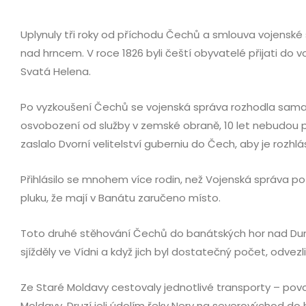
Uplynuly tři roky od příchodu Čechů a smlouva vojenské s
nad hrncem. V roce 1826 byli čeští obyvatelé přijati do 
Svatá Helena.
Po vyzkoušení Čechů se vojenská správa rozhodla sama k
osvobození od služby v zemské obraně, 10 let nebudou pla
zaslalo Dvorní velitelství guberniu do Čech, aby je rozhlás
Přihlásilo se mnohem více rodin, než Vojenská správa potř
pluku, že mají v Banátu zaručeno místo.
Toto druhé stěhování Čechů do banátských hor nad Dunaje
sjížděly ve Vídni a když jich byl dostatečný počet, odvezli
Ze Staré Moldavy cestovaly jednotlivé transporty – pov
Moldavy. Druzí jeli údolím řeky Nery na severovýchod do h