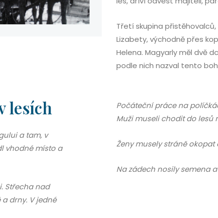
les, dříví odvést majiteli, 
Třetí skupina přistěhovalců, 
Lizabety, východně přes kop
Helena. Magyarly měl dvě dc
podle nich nazval tento boh
v lesích
Počáteční práce na políčká
Muži museli chodit do lesů 
gului a tam, v
Ženy musely stráně okopat a
édl vhodné místo a
Na zádech nosily semena a
i. Střecha nad
 a drny. V jedné