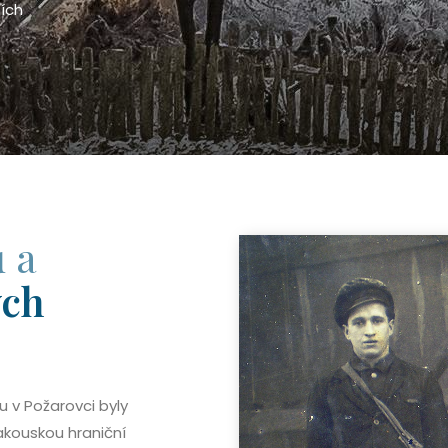
ních
ů a
ých
u v Požarovci byly
akouskou hraniční