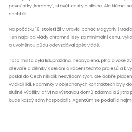
pevnůstky „kordony”, stavět cesty a silnice. Ale Němci s
nechtěli...
Na počátku 18. století žil v Oravici boháč Magyarly (Maďa
Ten najal od vlády ohromné lesy za minimální cenu. Vy
a uvolněnou půdu odevzdával zpět vládě.
Tato místa byla liduprázdná, neobydlená, plná divoké z
dřevaře a dělníky k sekání a kácení těchto pralesů a k v
poslal do Čech několik nesvědomitých, ale dobře plac
vylákali lidi. Podmínky v objednaných kontraktech byly 
slušné výdělky, dříví na výstavbu domů zdarma a 2 jitra 
bude každý sám hospodařit. Agentům se podařilo najmou