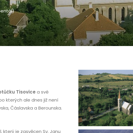
bentál)
otůčku Tisovice
a své
 kterých ale dnes již není
ovska, Čáslavska a Berounska.
l, který je zasvěcen Sv. Janu