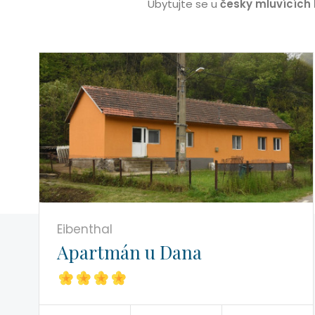
Ubytujte se u
česky mluvících 
Eibenthal
Apartmán u Dana