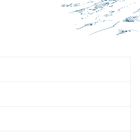
jedete od Moldovy tak minete první odbočku na
ký krajánek“ má otevřeno 9-12 hod. a 18-23 hod.,
růza, čp. 87 ze Svaté Heleny (tel.:
 (lze objednat u domácích nebo si počkat až bude
u Nery až do Rovenska. Nebo vás může dopravit do
vody ve studních neodpovídá tomu, na co jsou