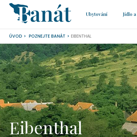
Ubytování­
Jídlo a 
ÚVOD
POZNEJTE BANÁT
EIBENTHAL
Eibenthal