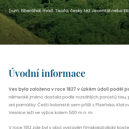
(rum. Eibenthal, maď. Tisafa, česky též Jeventál nebo Ei
Úvodní informace
Ves byla založena v roce 1827 v úzkém údolí podél p
německé jméno dostala podle rozsáhlých porostů tisu, po
ani památky. Čeští kolonisté sem přišli z Plzeňska, Klat
Vesnice leží ve výšce kolem 500 m n. m.
V roce 1912 zde byl v obci vystavěn římskokatolický koste