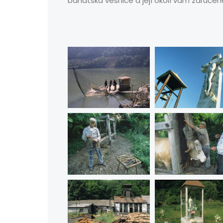
banátská vesnice a její okolí vám zaručeně