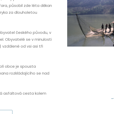
ara, působil zde léta děkan
ryka za dlouholetou
 obyvatel českého původu, v
tel. Obyvatelé se v minulosti
) vzdálené od vsi asi tři
olí obce je spousta
ámana rozkládajícího se nad
vá asfaltová cesta kolem