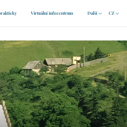
prakticky
Virtuální infocentrum
Další
CZ
CZ
EN
RO