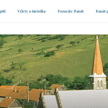
pití
Výlety a turistika
Poznejte Banát
Banát 