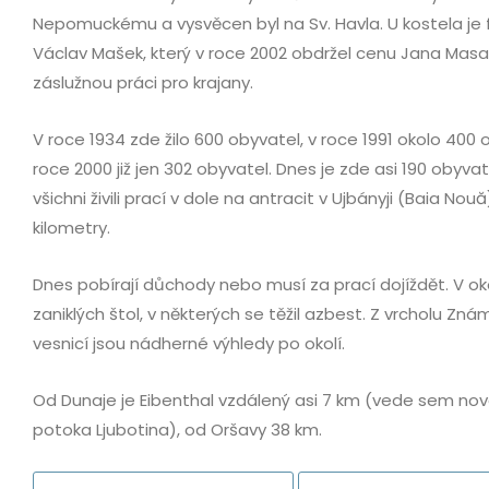
Nepomuckému a vysvěcen byl na Sv. Havla. U kostela je f
Václav Mašek, který v roce 2002 obdržel cenu Jana Masa
záslužnou práci pro krajany.
V roce 1934 zde žilo 600 obyvatel, v roce 1991 okolo 400
roce 2000 již jen 302 obyvatel. Dnes je zde asi 190 obyva
všichni živili prací v dole na antracit v Ujbányji (Baia Nouă
kilometry.
Dnes pobírají důchody nebo musí za prací dojíždět. V ok
zaniklých štol, v některých se těžil azbest. Z vrcholu Zn
vesnicí jsou nádherné výhledy po okolí.
Od Dunaje je Eibenthal vzdálený asi 7 km (vede sem no
potoka Ljubotina), od Oršavy 38 km.