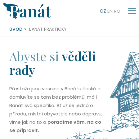
CZ
EN
RO
ÚVOD
BANÁT PRAKTICKY
Abyste si
věděli
rady
Přestože jsou vesnice v Banátu české a
domluvíte se tam bez problémů, má i
Banát svá specifika. Ať už se jedná o
přírodu, místní obyvatele nebo dopravu,
víme jak na to a
poradíme vám, na co
se připravit.