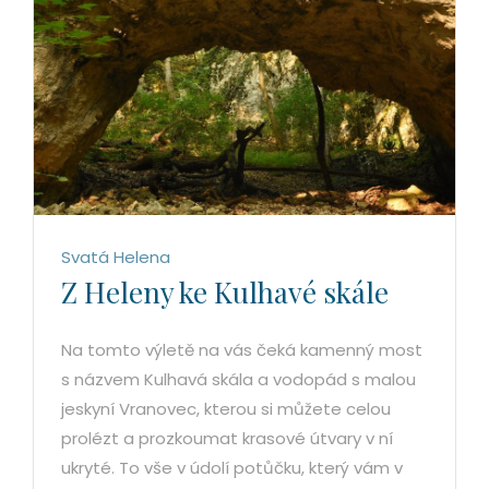
Svatá Helena
Z Heleny ke Kulhavé skále
Na tomto výletě na vás čeká kamenný most
s názvem Kulhavá skála a vodopád s malou
jeskyní Vranovec, kterou si můžete celou
prolézt a prozkoumat krasové útvary v ní
ukryté. To vše v údolí potůčku, který vám v