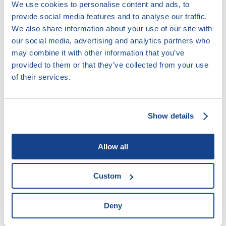
Z Gerniku do Padiny Matei
We use cookies to personalise content and ads, to
provide social media features and to analyse our traffic.
We also share information about your use of our site with
Po žluté do Padiny Matei přes jeskyni Turecká
our social media, advertising and analytics partners who
díra
may combine it with other information that you’ve
provided to them or that they’ve collected from your use
of their services.
Přečíst celé
Show details
Allow all
Custom
Deny