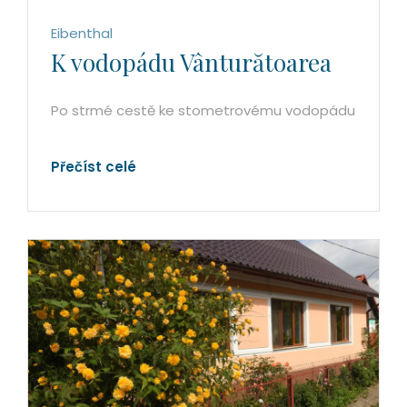
Eibenthal
K vodopádu Vânturătoarea
Po strmé cestě ke stometrovému vodopádu
Přečíst celé