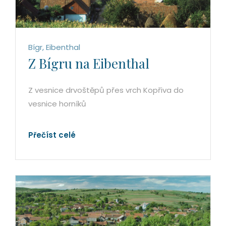
Bígr, Eibenthal
Z Bígru na Eibenthal
Z vesnice drvoštěpů přes vrch Kopřiva do
vesnice horníků
Přečíst celé