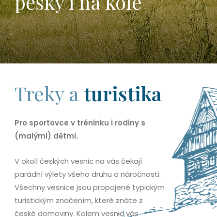
pěšky i na kole
Treky a
turistika
Pro sportovce v tréninku i rodiny s
(malými) dětmi.
V okolí českých vesnic na vás čekají
parádní výlety všeho druhu a náročnosti.
Všechny vesnice jsou propojené typickým
turistickým značením, které znáte z
české domoviny. Kolem vesnic vás