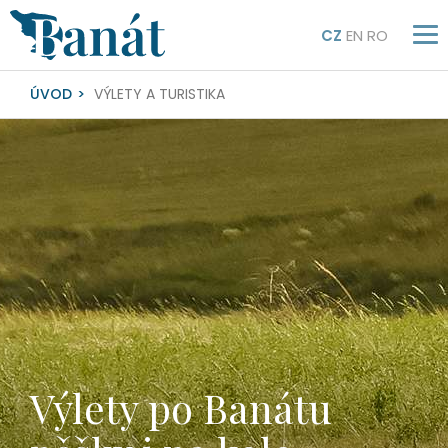
CZ
EN
RO
ÚVOD
VÝLETY A TURISTIKA
Výlety po Banátu