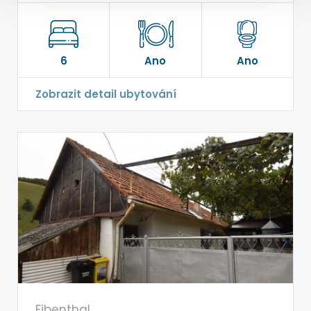
6
Ano
Ano
Zobrazit detail ubytování
Eibenthal