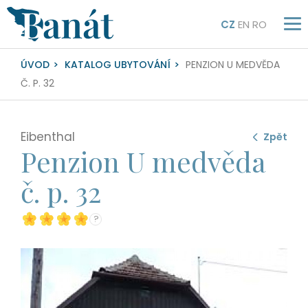
CZ
EN
RO
ÚVOD
KATALOG UBYTOVÁNÍ
PENZION U MEDVĚDA
Č. P. 32
Eibenthal
Zpět
Penzion U medvěda
č. p. 32
?