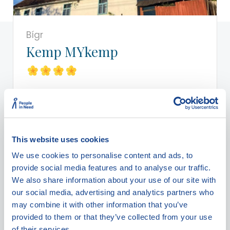
Bígr
Kemp MYkemp
30
Ne
Ano
This website uses cookies
We use cookies to personalise content and ads, to
Zobrazit detail ubytování
provide social media features and to analyse our traffic.
We also share information about your use of our site with
our social media, advertising and analytics partners who
may combine it with other information that you’ve
provided to them or that they’ve collected from your use
of their services.