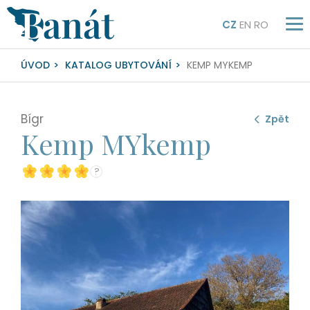
CZ
EN
RO
ÚVOD
KATALOG UBYTOVÁNÍ
KEMP MYKEMP
Bígr
Zpět
Kemp MYkemp
?