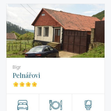
Bígr
Pelnářovi