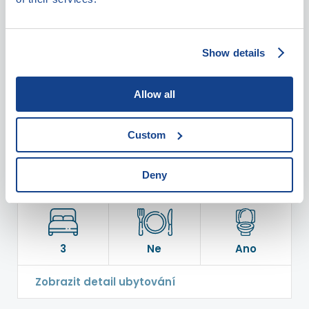
Show details
Allow all
Bígr
Ubytování v muzeu
Custom
Deny
3
Ne
Ano
Zobrazit detail ubytování