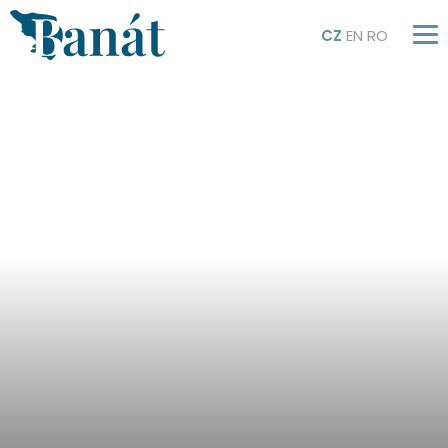
CZ
EN
RO