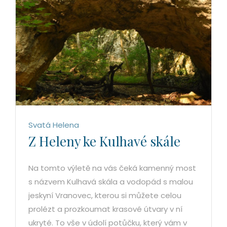
Svatá Helena
Z Heleny ke Kulhavé skále
Na tomto výletě na vás čeká kamenný most
s názvem Kulhavá skála a vodopád s malou
jeskyní Vranovec, kterou si můžete celou
prolézt a prozkoumat krasové útvary v ní
ukryté. To vše v údolí potůčku, který vám v