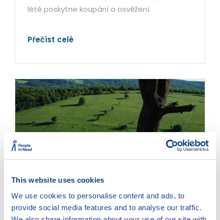
létě poskytne koupání a osvěžení.
Přečíst celé
This website uses cookies
We use cookies to personalise content and ads, to
Svatá Helena
provide social media features and to analyse our traffic.
Vyhlídka nad Dunajem
We also share information about your use of our site with