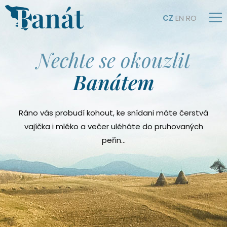
CZ
EN
RO
Nechte se okouzlit
Banátem
Ráno vás probudí kohout, ke snídani máte čerstvá
vajíčka i mléko a večer uléháte do pruhovaných
peřin…