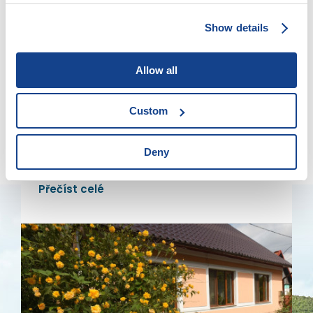
Show details
Allow all
Eibenthal
K vodopádu Vânturătoarea
Custom
Po strmé cestě ke stometrovému vodopádu
Deny
Přečíst celé