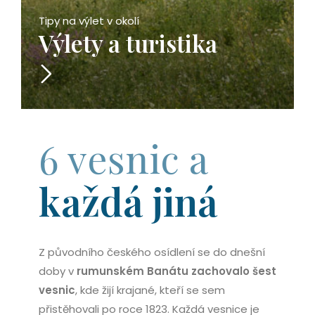
Tipy na výlet v okolí
Výlety a turistika
6 vesnic a
každá jiná
Z původního českého osídlení se do dnešní
doby v
rumunském Banátu zachovalo šest
vesnic
, kde žijí krajané, kteří se sem
přistěhovali po roce 1823. Každá vesnice je