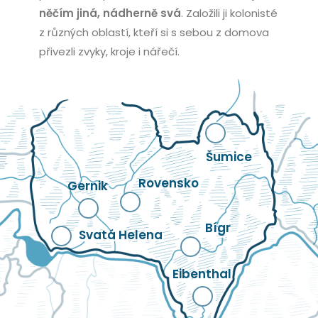
něčím jiná, nádherně svá
. Založili ji kolonisté
z různých oblastí, kteří si s sebou z domova
přivezli zvyky, kroje i nářečí.
Šumice
Rovensko
Gernik
Bígr
Svatá Helena
Eibenthal