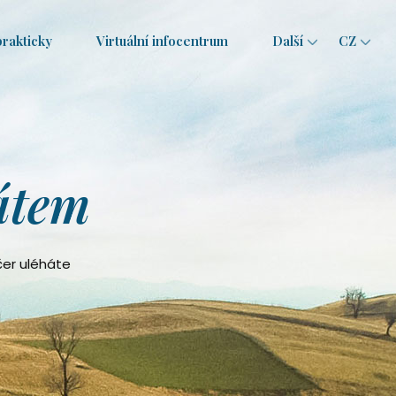
prakticky
Virtuální infocentrum
Další
CZ
CZ
EN
RO
átem
čer uléháte