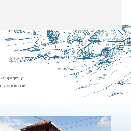
u propojeny
ám přinášíme