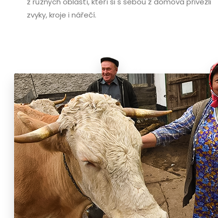
z různých oblastí, kteří si s sebou z domova přivezli
zvyky, kroje i nářečí.