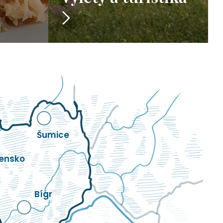
Šumice
ensko
Bígr