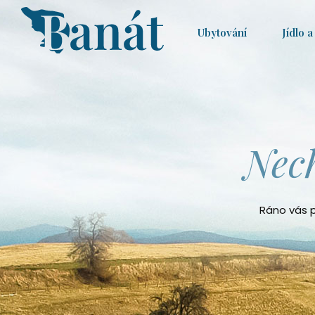
Ubytování­
Jídlo a 
Nech
Ráno vás p