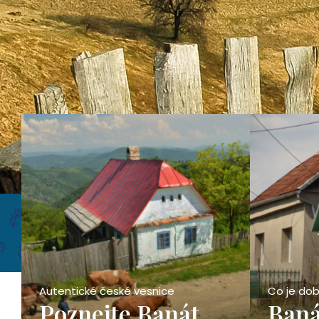
Autentické české vesnice
Co je dob
Poznejte Banát
Baná