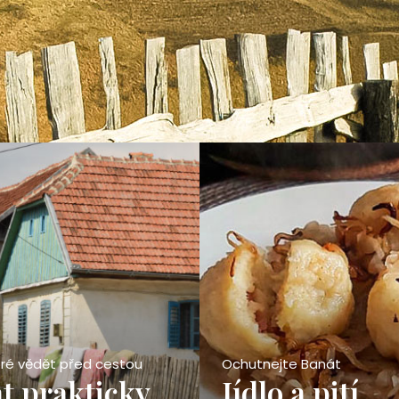
ré vědět před cestou
Ochutnejte Banát
t prakticky
Jídlo a pití