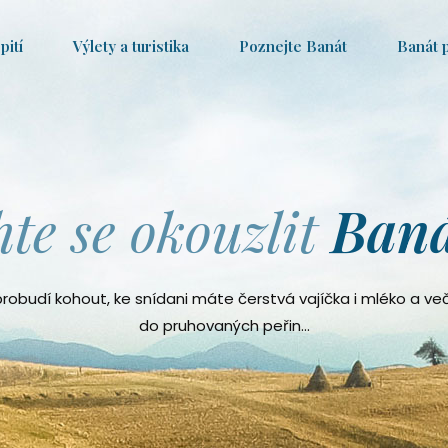
pití
Výlety a turistika
Poznejte Banát
Banát 
te se okouzlit
Ban
robudí kohout, ke snídani máte čerstvá vajíčka i mléko a ve
do pruhovaných peřin…