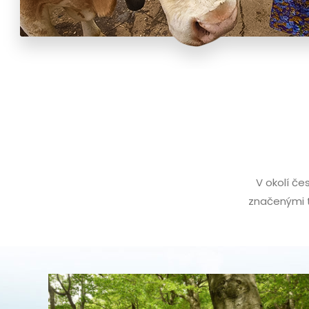
V okolí če
značenými t