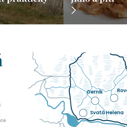
á
Rov
Gernik
í
Svatá Helena
á
isté