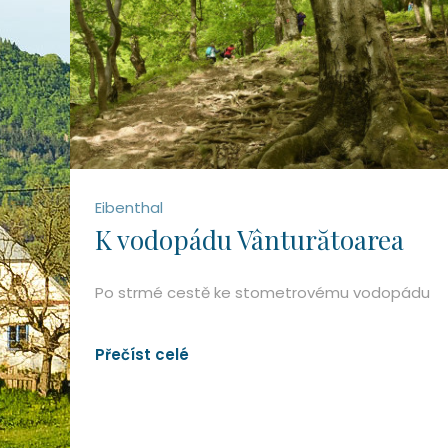
Eibenthal
K vodopádu Vânturătoarea
Po strmé cestě ke stometrovému vodopádu
Přečíst celé