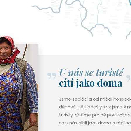
U nás se turisté
cítí jako doma
Jsme sedláci a od mládí hospodař
dědové. Děti odešly, tak jsme v n
turisty. Vaříme pro ně poctivá d
se u nás cítili jako doma a rádi se