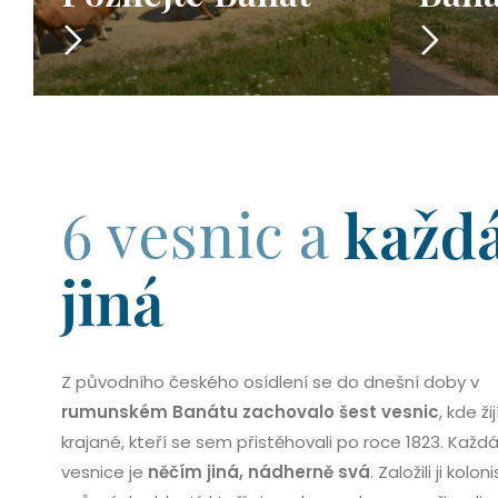
6 vesnic a
každ
jiná
Z původního českého osídlení se do dnešní doby v
rumunském Banátu zachovalo šest vesnic
, kde žij
krajané, kteří se sem přistěhovali po roce 1823. Každ
vesnice je
něčím jiná, nádherně svá
. Založili ji kolon