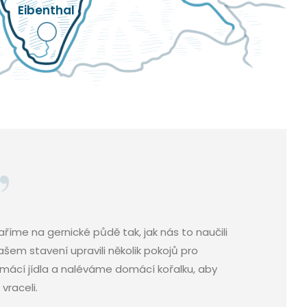
Eibenthal
íme na gernické půdě tak, jak nás to naučili
ašem stavení upravili několik pokojů pro
omácí jídla a naléváme domácí kořalku, aby
 vraceli.