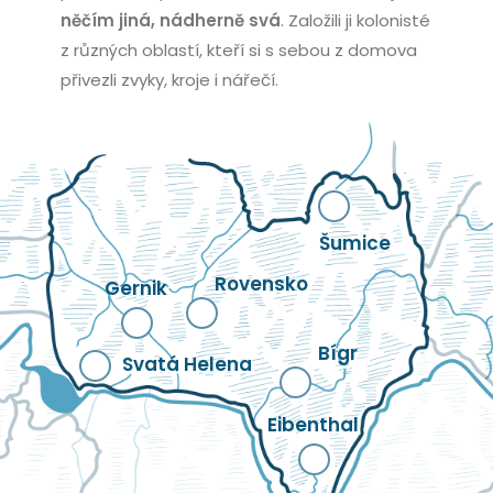
něčím jiná, nádherně svá
. Založili ji kolonisté
z různých oblastí, kteří si s sebou z domova
přivezli zvyky, kroje i nářečí.
Šumice
Rovensko
Gernik
Bígr
Svatá Helena
Eibenthal