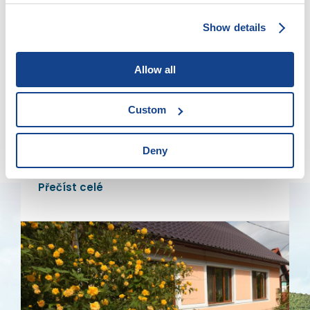
Show details
Allow all
Eibenthal
K vodopádu Vânturătoarea
Custom
Po strmé cestě ke stometrovému vodopádu
Deny
Přečíst celé