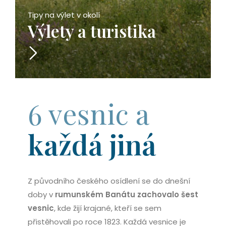
Tipy na výlet v okolí
Výlety a turistika
6 vesnic a
každá jiná
Z původního českého osídlení se do dnešní
doby v
rumunském Banátu zachovalo šest
vesnic
, kde žijí krajané, kteří se sem
přistěhovali po roce 1823. Každá vesnice je