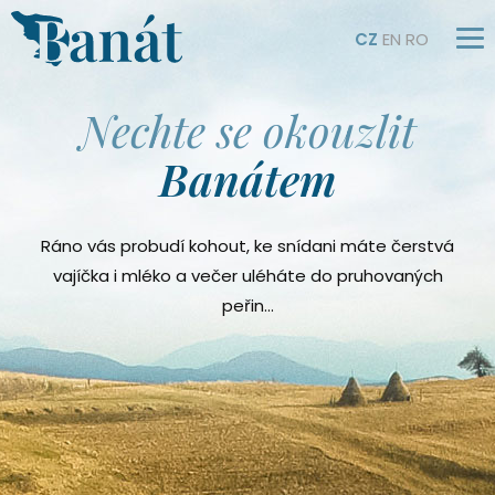
CZ
EN
RO
Nechte se okouzlit
Banátem
Ráno vás probudí kohout, ke snídani máte čerstvá
vajíčka i mléko a večer uléháte do pruhovaných
peřin…