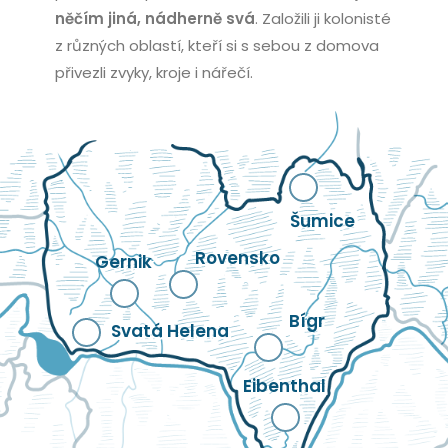
něčím jiná, nádherně svá
. Založili ji kolonisté
z různých oblastí, kteří si s sebou z domova
přivezli zvyky, kroje i nářečí.
Šumice
Rovensko
Gernik
Bígr
Svatá Helena
Eibenthal