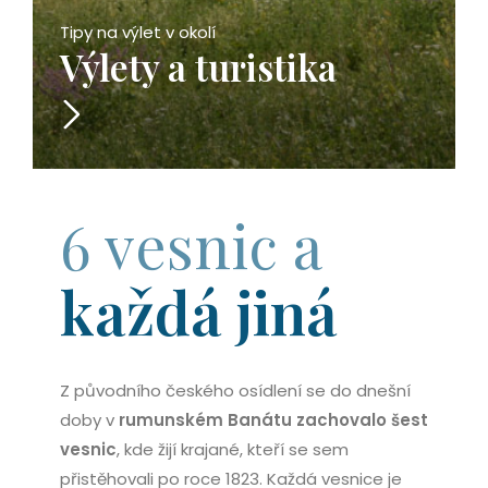
Tipy na výlet v okolí
Výlety a turistika
6 vesnic a
každá jiná
Z původního českého osídlení se do dnešní
doby v
rumunském Banátu zachovalo šest
vesnic
, kde žijí krajané, kteří se sem
přistěhovali po roce 1823. Každá vesnice je