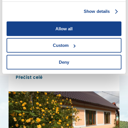
Show details
Allow all
Eibenthal
K vodopádu Vânturătoarea
Custom
Po strmé cestě ke stometrovému vodopádu
Deny
Přečíst celé