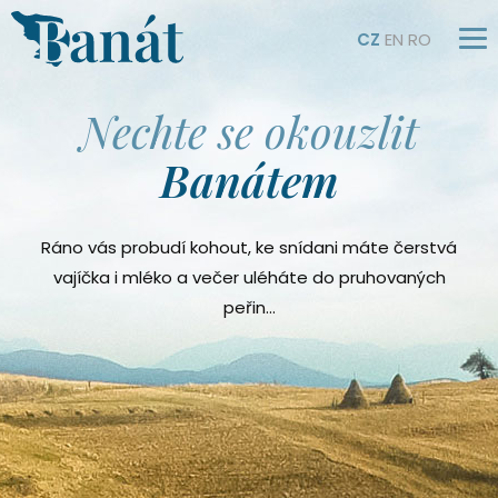
CZ
EN
RO
Nechte se okouzlit
Banátem
Ráno vás probudí kohout, ke snídani máte čerstvá
vajíčka i mléko a večer uléháte do pruhovaných
peřin…