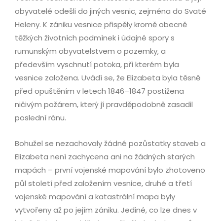
obyvatelé odešli do jiných vesnic, zejména do Svaté
Heleny. K zániku vesnice přispěly kromě obecně
těžkých životních podmínek i údajné spory s
rumunským obyvatelstvem o pozemky, a
především vyschnutí potoka, při kterém byla
vesnice založena. Uvádí se, že Elizabeta byla těsně
před opuštěním v letech 1846–1847 postižena
ničivým požárem, který jí pravděpodobně zasadil
poslední ránu.
Bohužel se nezachovaly žádné pozůstatky staveb a
Elizabeta není zachycena ani na žádných starých
mapách – první vojenské mapování bylo zhotoveno
půl století před založením vesnice, druhé a třetí
vojenské mapování a katastrální mapa byly
vytvořeny až po jejím zániku. Jediné, co lze dnes v