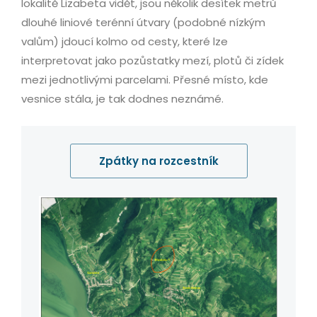
lokalitě Lizabeta vidět, jsou několik desítek metrů
dlouhé liniové terénní útvary (podobné nízkým
valům) jdoucí kolmo od cesty, které lze
interpretovat jako pozůstatky mezí, plotů či zídek
mezi jednotlivými parcelami. Přesné místo, kde
vesnice stála, je tak dodnes neznámé.
Zpátky na rozcestník