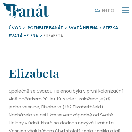
CZ
EN
RO
ÚVOD
POZNEJTE BANÁT
SVATÁ HELENA
STEZKA
SVATÁ HELENA
ELIZABETA
Elizabeta
Společně se Svatou Helenou byla v první kolonizační
vlně počátkem 20. let 19. století založena ještě
jedna vesnice, Elizabeta (též Elizabethfeld).
Nacházela se asi 1 km severozápadně od Svaté
Heleny v údolí, které se dodnes nazývá Lizabeta.
Vesnice však během čtvrtstoletí zcela zanikla a její