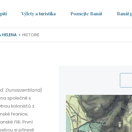
pití
Výlety a turistika
Poznejte Banát
Banát 
 HELENA
HISTORIE
aď.
Dunaszentilona
)
žena společně s
vlnou kolonistů z
nské hranice,
ské říši. První
ebou si přinesli