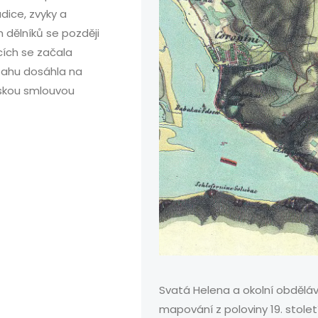
adice, zvyky a
dělníků se později
cích se začala
sahu dosáhla na
onskou smlouvou
Svatá Helena a okolní obdělá
mapování z poloviny 19. stolet