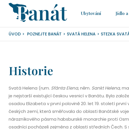
Ubytování­
Jídlo a 
ÚVOD
POZNEJTE BANÁT
SVATÁ HELENA
STEZKA SVATÁ
Historie
Svatá Helena (rum.
Sfânta Elena
, něm.
Sankt Helena
, m
je nejstarší existující českou vesnicí v Banátu. Byla zalo
osadou Elizabeta v první polovině 20. let 19. století první 
českých zemí, která směřovala do oblasti Banátské voje
nárazníkového pásma habsburské monarchie proti Osman
osadníci pocházeli zejména z oblasti středních Čech. S s