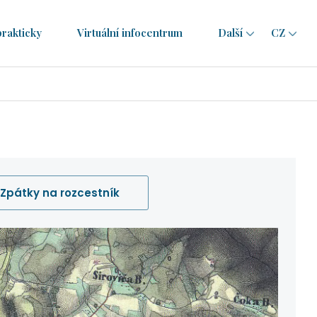
prakticky
Virtuální infocentrum
Další
CZ
CZ
EN
RO
Zpátky na rozcestník