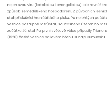
nejen svou víru (katolickou i evangelickou), ale rovněž tr
způsob zemědělského hospodaření. Z původních lesních 
stali příslušníci hraničářského pluku. Po nelehkých počát
vesnice postupně rozrůstat, současného územního roz
začátku 20. stol. Po první světové válce připadly Trian
(1920) české vesnice na levém břehu Dunaje Rumunsku.