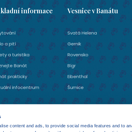
kladní informace
Vesnice v Banátu
tování­
Svatá Helena
lo a pití
Gernik
ety a turistika
Rovensko
znejte Banát
Bígr
nát prakticky
Eibenthal
tuální infocentrum
Šumice
s
ise content and ads, to provide social media features and to anal