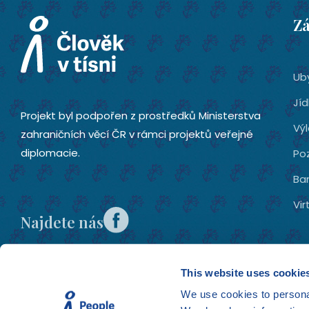
Zá
Uby
Jíd
Projekt byl podpořen z prostředků Ministerstva
Výl
zahraničních věcí ČR v rámci projektů veřejné
diplomacie.
Po
Ba
Vir
Najdete nás
This website uses cookie
We use cookies to personal