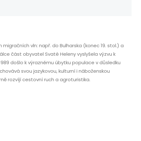
 migračních vln: např. do Bulharska (konec 19. stol.) a
 válce část obyvatel Svaté Heleny vyslyšela výzvu k
 1989 došlo k výraznému úbytku populace v důsledku
hovává svou jazykovou, kulturní i náboženskou
ě rozvíjí cestovní ruch a agroturistika.