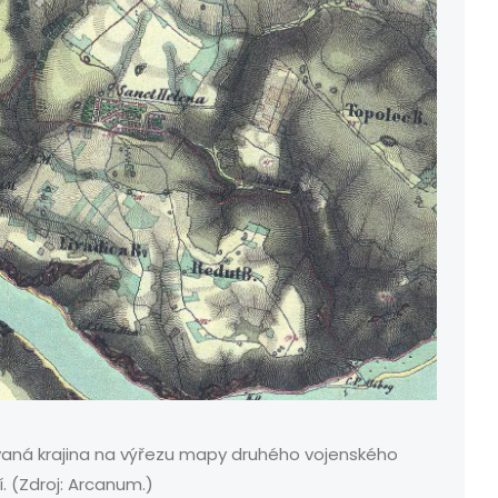
vaná krajina na výřezu mapy druhého vojenského
í. (Zdroj: Arcanum.)