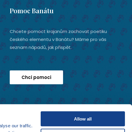
Pomoc Banátu
Chcete pomoct krajanům zachovat poetiku
českého elementu v Banátu? Máme pro vás
seznam nápadů, jak přispět.
Chci pomoci
Allow all
yse our traffic.